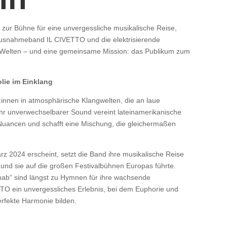
ur Bühne für eine unvergessliche musikalische Reise,
 Ausnahmeband IL CIVETTO und die elektrisierende
ei Welten – und eine gemeinsame Mission: das Publikum zum
lie im Einklang
:innen in atmosphärische Klangwelten, die an laue
r unverwechselbarer Sound vereint lateinamerikanische
 Nuancen und schafft eine Mischung, die gleichermaßen
rz 2024 erscheint, setzt die Band ihre musikalische Reise
n und sie auf die großen Festivalbühnen Europas führte.
 hab“ sind längst zu Hymnen für ihre wachsende
TO ein unvergessliches Erlebnis, bei dem Euphorie und
rfekte Harmonie bilden.