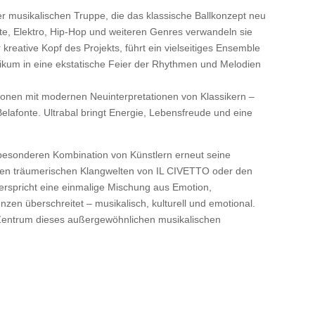
ner musikalischen Truppe, die das klassische Ballkonzept neu
te, Elektro, Hip-Hop und weiteren Genres verwandeln sie
kreative Kopf des Projekts, führt ein vielseitiges Ensemble
likum in eine ekstatische Feier der Rhythmen und Melodien
onen mit modernen Neuinterpretationen von Klassikern –
elafonte. Ultrabal bringt Energie, Lebensfreude und eine
 besonderen Kombination von Künstlern erneut seine
n den träumerischen Klangwelten von IL CIVETTO oder den
verspricht eine einmalige Mischung aus Emotion,
zen überschreitet – musikalisch, kulturell und emotional.
Zentrum dieses außergewöhnlichen musikalischen