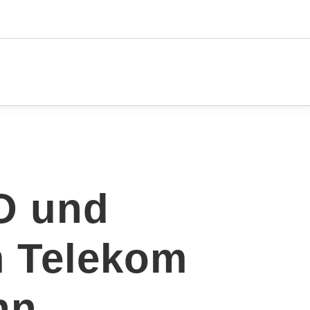
O und
m Telekom
nn